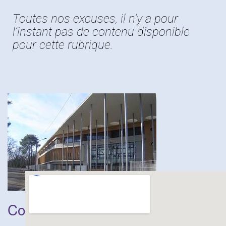
t
Toutes nos excuses, il n’y a pour
i
l’instant pas de contenu disponible
o
pour cette rubrique.
n
Coordonnées