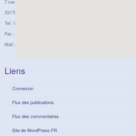
7 rue Fontaine De Monjous
33170 Gradignan
Tel : 05.56.89.19.01
Fax : 05.56.75.11.57
Mail : ce.0331622j@ac-bordeaux.fr
Liens
Connexion
Flux des publications
Flux des commentaires
Site de WordPress-FR